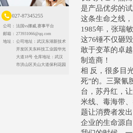
是产品优劣的试
027-87345255
这条生命之线，
公司：
法国vs挪威,赛事平台
1985年，张
邮箱：
273931066@qq.com
这76锤不仅砸
地址：
公司地址：武汉东湖新技术
敢于变革的卓越
开发区关东科技工业园华光
大道18号 仓库地址：武汉
制造商！
市洪山区关山大道保利花园
相 反，很多目
死”的。三聚氰
台，苏丹红，让
米线、毒海带、
题让消费者发出
企业的生命源自
我们的时候，一