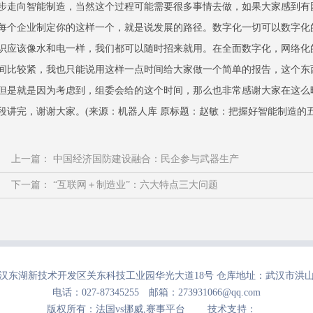
步走向智能制造，当然这个过程可能需要很多事情去做，如果大家感到有
每个企业制定你的这样一个，就是说发展的路径。数字化一切可以数字化
识应该像水和电一样，我们都可以随时招来就用。在全面数字化，网络化
间比较紧，我也只能说用这样一点时间给大家做一个简单的报告，这个东
但是就是因为考虑到，组委会给的这个时间，那么也非常感谢大家在这么
段讲完，谢谢大家。(来源：机器人库 原标题：赵敏：把握好智能制造的五
上一篇：
中国经济国防建设融合：民企参与武器生产
下一篇：
“互联网＋制造业”：六大特点三大问题
汉东湖新技术开发区关东科技工业园华光大道18号 仓库地址：武汉市洪
电话：027-87345255 邮箱：273931066@qq.com
版权所有：法国vs挪威,赛事平台 技术支持：