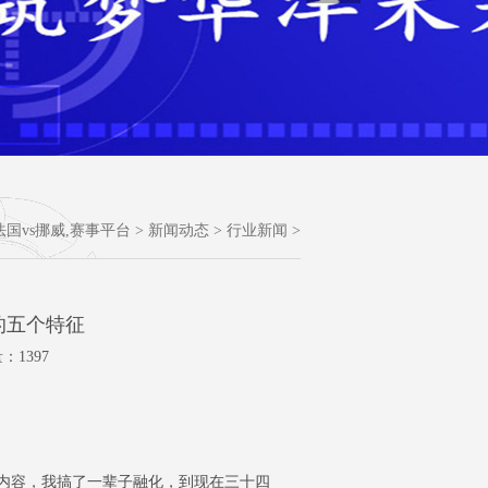
法国vs挪威,赛事平台
>
新闻动态
>
行业新闻
>
的五个特征
：1397
内容，我搞了一辈子融化，到现在三十四