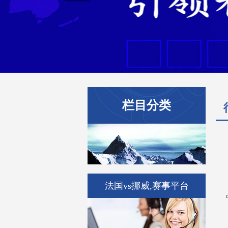
栏目分类
法国vs挪威,赛事平台