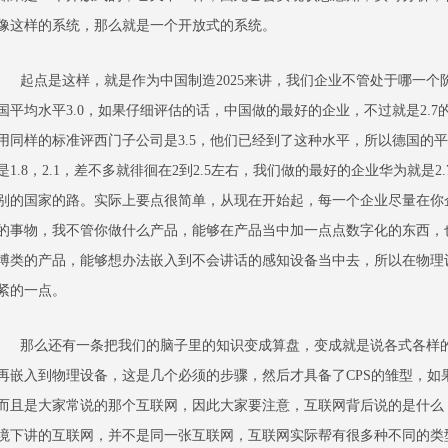
像这样的系统，那么就是一个开放式的系统。
起点是这样，就是作为中国制造2025来讲，我们企业不管处于哪一个
国平均水平3.0，如果仔细评估的话，中国做的最好的企业，不过就是2.
用同样的标准评西门子公司是3.5，他们已经到了这种水平，所以德国的平
是1.8，2.1，差不多就徘徊在2到2.5左右，我们做的最好的企业华为就是
别的国家的路。实际上要点很简单，从现在开始起，每一个企业尽量在你
的事物，我不管你做什么产品，能够在产品当中加一点点数字化的东西，
博类的产品，能够想办法嵌入到不会讲话的感知设备当中去，所以在物理
紧的一点。
那么还有一条把我们的脑子里的知识变成算盘，变成就是说各式各样的
再嵌入到物理设备，这是几个必须的步骤，然后才具备了CPS的雏型，如
而且是大家常说的那个互联网，因此大家要注意，互联网背后说的是什么
境下讲的互联网，并不是同一张互联网，互联网实际帮有很多种不同的类