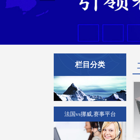
栏目分类
法国vs挪威,赛事平台