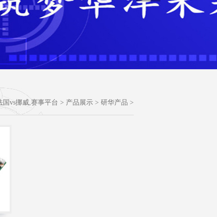
法国vs挪威,赛事平台
>
产品展示
>
研华产品
>