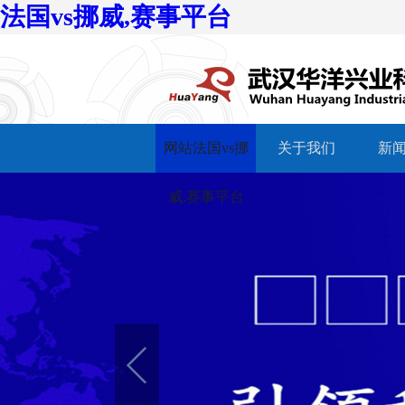
法国vs挪威,赛事平台
网站法国vs挪
关于我们
新
威,赛事平台